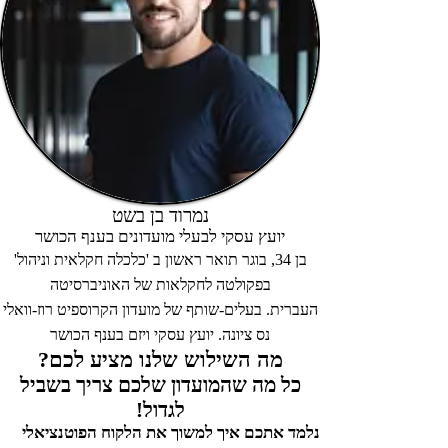
נמרוד בן בשט
יועץ עסקי לבעלי מועדונים בענף הכושר
בן 34, בוגר תואר ראשון ב 'כלכלה חקלאית וניהול'
בפקולטה לחקלאות של האוניברסיטה
העברית.
בעלים-שותף של מועדון הקרוספיט רוז-וואלי
נס ציונה. יועץ עסקי ויזם בענף הכושר
מה השילוש שלנו מציע לכם?
כל מה שהמועדון שלכם צריך בשביל
לגדול!
נלמד אתכם איך למשוך את הלקוח הפוטנציאלי