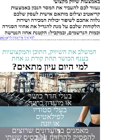
באמצעות שיווק מקצועי
נעזור לכם להעביר את המסר הנכון באמצעות
קריאטיב וצילום מותאם אישית לעסק שלכם
נלווה אתכם לשיפור יכולות המכירה ושירות
הלקוחות שלכם על מנת להגדיל את אחוזי הסגירה
וכמות הנרשמים, ובמקביל: הקטנת אחוז הנטישה
וכל זה ביום עיון המותאם לענף
לפרטים והרשמה לחצו כאן
הכושר בלבד!
המשלב את השיווק, התוכן והמקצועיות
בענף הכושר תחת קורת גג אחת
למי היום עיון מתאים?
בעלי מועדוני
קרוספיט ואימונים
פונקציונלים
בעלי חדר כושר
או מועדון כושר
בעלי סטודיו
לפילאטיס
או יוגה
מאמנים במועדונים שרוצים
להפסיק להרוויח על בסיס שעתי