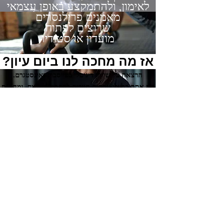
לאימון, ולהתמקצע באופן עצמאי
מאמנים פרילנסרים
שרוצים לפתוח
מועדון או סטודיו
אז מה מחכה לנו ביום עיון?
הרצאה על שיווק דיגיטלי בפייסבוק ואינסטגרם.
מה אתם כבעלי עסקים חייבים להפסיק לעשות, ומה את
חייבים להתחיל לעשות על מנת להביא לקוחות משלמים
לעסק שלכם.
עם כל הטיפים והטריקים של איך לעשות
את זה נכון ברשתות החברתיות!
עם
עדי לוי
הרצאה על קריאטיב ותוכן, על מה הופך תוכן לתוכן
מנצח? כזה שמעביר את האני מאמין שלכם לצופה,
מבדל אתכם מהשאר ויוצר חיבור אמיתי שגורם לצופים
להגיע למועדון שלכם!
עם
מארק סמרסקי
הרצאה על מה זה להיות בעל מועדון, איך לזהות צרכים
של מתאמנים, איך לגרום להם לקנות ממך תהליך , ולא
סתם מנוי, כדי להישאר לאורך זמן.